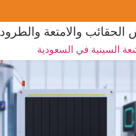
لحقائب والامتعة والطرود X-Ray
عة السينية في السعودية