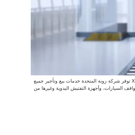
أفضل شركة أجهزة تفتيش الحقائب بالأشعة السينية في السعودية بيع وتأجير أجهزة تفتيش الحقائب والامتعة والطرود X-Ray توفر شركة زونة المتحدة خدمات بيع وتأجير جميع
مواقف السيارات، وأجهزة التفتيش اليدوية وغيرها من