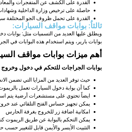
القدرة على الكشف عن المتفجرات والمعاد
حاصلة على ترخيص وزارة الداخلية وشهادات
القدرة على تحمل ظروف الجو المختلفة سواء
ثالثاُ: بوابات مواقف السيارات:
ويطلق عليها العديد من التسميات مثل: بوابات دخ
بوابات بارير، ويتم استخدام هذه البوابات في الج
أهم ميزات بوابات مواقف السي
بوابات الجراجات للتحكم في دخول وخروج 
حيث توفر العديد من المزايا التي تضمن الان
كما أن بوابة دخول السيارات تعمل بالريموت arking system
ايضاً تحتوي على مستشعرات أرضية يتم است
يمكن تجهيز حساس الفتح التلقائي عند خروج الس
امكانية اضافة زر للخروج بغرفة الحارس
يمكن التحكم بالبوابة عن طريق الريموت كنترول 
التثبيت الأيسر والأيمن قابل للتغيير حسب ح