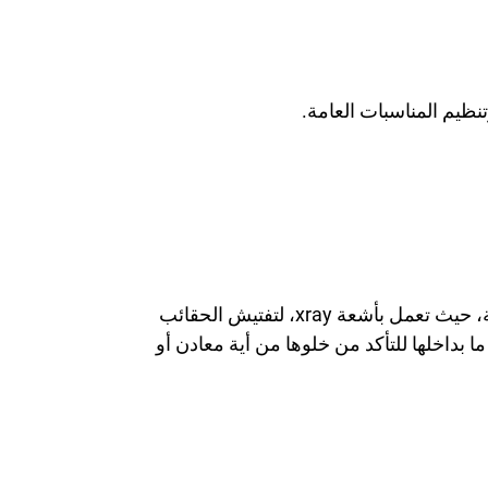
ظيم المناسبات العامة.
وهذا النوع من البوابات مهم جدا للمطارات وايضاً الاحتفالات العامة وكذلك في البنوك والعديد من المنشآت الحيوية، حيث تعمل بأشعة xray، لتفتيش الحقائب
داخلها للتأكد من خلوها من أية معادن أو